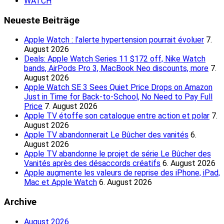
WATCH
Neueste Beiträge
Apple Watch : l’alerte hypertension pourrait évoluer
7.
August 2026
Deals: Apple Watch Series 11 $172 off, Nike Watch
bands, AirPods Pro 3, MacBook Neo discounts, more
7.
August 2026
Apple Watch SE 3 Sees Quiet Price Drops on Amazon
Just in Time for Back-to-School, No Need to Pay Full
Price
7. August 2026
Apple TV étoffe son catalogue entre action et polar
7.
August 2026
Apple TV abandonnerait Le Bûcher des vanités
6.
August 2026
Apple TV abandonne le projet de série Le Bûcher des
Vanités après des désaccords créatifs
6. August 2026
Apple augmente les valeurs de reprise des iPhone, iPad,
Mac et Apple Watch
6. August 2026
Archive
August 2026