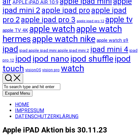
apple ipad mini
apple
air
APPLE iPAD AIR 10.9
ipad mini 2
apple ipad pro
apple ipad
apple tv
pro 2
apple ipad pro 3
apple ipad pro 12
apple watch
apple watch
apple TV 4K
hermes
apple watch nike
apple watch s9
ipad
ipad mini 4
ipad apple ipad mini apple ipad mini 2
ipad
ipod
ipod nano
ipod shuffle
ipod
pro 12
touch
watch
visionOS
vision pro
Expand Menu
HOME
IMPRESSUM
DATENSCHUTZERKLÄRUNG
Apple iPAD Aktion bis 30.11.23