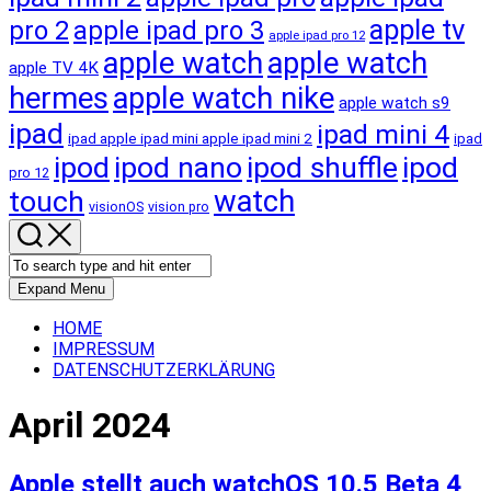
apple tv
pro 2
apple ipad pro 3
apple ipad pro 12
apple watch
apple watch
apple TV 4K
hermes
apple watch nike
apple watch s9
ipad
ipad mini 4
ipad apple ipad mini apple ipad mini 2
ipad
ipod
ipod nano
ipod shuffle
ipod
pro 12
touch
watch
visionOS
vision pro
Expand Menu
HOME
IMPRESSUM
DATENSCHUTZERKLÄRUNG
April 2024
Apple stellt auch watchOS 10.5 Beta 4