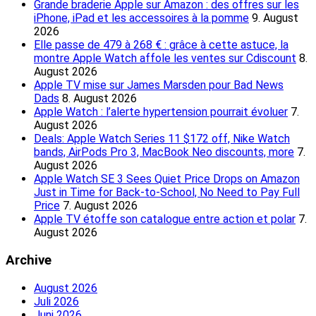
Grande braderie Apple sur Amazon : des offres sur les
iPhone, iPad et les accessoires à la pomme
9. August
2026
Elle passe de 479 à 268 € : grâce à cette astuce, la
montre Apple Watch affole les ventes sur Cdiscount
8.
August 2026
Apple TV mise sur James Marsden pour Bad News
Dads
8. August 2026
Apple Watch : l’alerte hypertension pourrait évoluer
7.
August 2026
Deals: Apple Watch Series 11 $172 off, Nike Watch
bands, AirPods Pro 3, MacBook Neo discounts, more
7.
August 2026
Apple Watch SE 3 Sees Quiet Price Drops on Amazon
Just in Time for Back-to-School, No Need to Pay Full
Price
7. August 2026
Apple TV étoffe son catalogue entre action et polar
7.
August 2026
Archive
August 2026
Juli 2026
Juni 2026