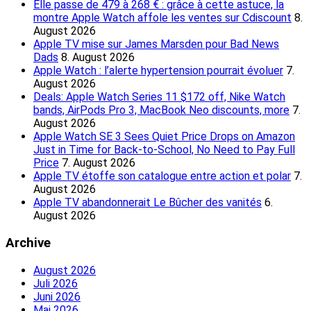
Elle passe de 479 à 268 € : grâce à cette astuce, la
montre Apple Watch affole les ventes sur Cdiscount
8.
August 2026
Apple TV mise sur James Marsden pour Bad News
Dads
8. August 2026
Apple Watch : l’alerte hypertension pourrait évoluer
7.
August 2026
Deals: Apple Watch Series 11 $172 off, Nike Watch
bands, AirPods Pro 3, MacBook Neo discounts, more
7.
August 2026
Apple Watch SE 3 Sees Quiet Price Drops on Amazon
Just in Time for Back-to-School, No Need to Pay Full
Price
7. August 2026
Apple TV étoffe son catalogue entre action et polar
7.
August 2026
Apple TV abandonnerait Le Bûcher des vanités
6.
August 2026
Archive
August 2026
Juli 2026
Juni 2026
Mai 2026