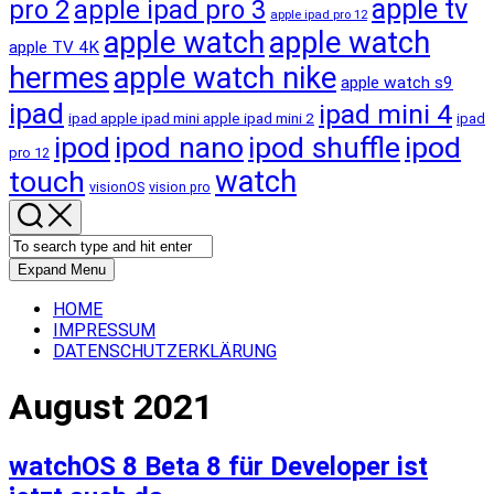
apple tv
pro 2
apple ipad pro 3
apple ipad pro 12
apple watch
apple watch
apple TV 4K
hermes
apple watch nike
apple watch s9
ipad
ipad mini 4
ipad apple ipad mini apple ipad mini 2
ipad
ipod
ipod nano
ipod shuffle
ipod
pro 12
touch
watch
visionOS
vision pro
Expand Menu
HOME
IMPRESSUM
DATENSCHUTZERKLÄRUNG
August 2021
watchOS 8 Beta 8 für Developer ist