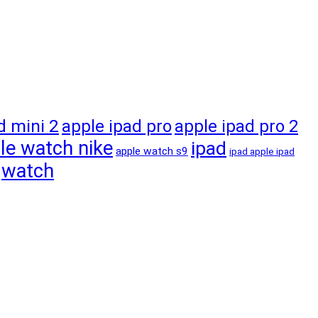
d mini 2
apple ipad pro
apple ipad pro 2
le watch nike
ipad
apple watch s9
ipad apple ipad
watch