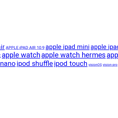
apple ipad mini
apple ipa
ir
APPLE iPAD AIR 10.9
apple watch
apple watch hermes
app
K
 nano
ipod shuffle
ipod touch
visionOS
vision pro