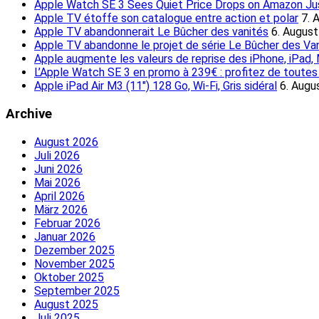
Apple Watch SE 3 Sees Quiet Price Drops on Amazon Just
Apple TV étoffe son catalogue entre action et polar
7. 
Apple TV abandonnerait Le Bûcher des vanités
6. Augus
Apple TV abandonne le projet de série Le Bûcher des Va
Apple augmente les valeurs de reprise des iPhone, iPad
L’Apple Watch SE 3 en promo à 239€ : profitez de toutes l
Apple iPad Air M3 (11″) 128 Go, Wi-Fi, Gris sidéral
6. Augu
Archive
August 2026
Juli 2026
Juni 2026
Mai 2026
April 2026
März 2026
Februar 2026
Januar 2026
Dezember 2025
November 2025
Oktober 2025
September 2025
August 2025
Juli 2025