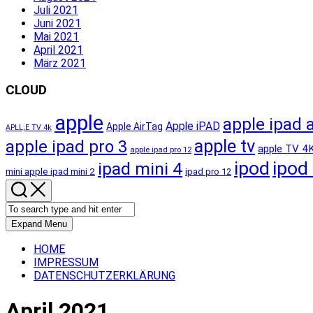
Juli 2021
Juni 2021
Mai 2021
April 2021
März 2021
CLOUD
apple
apple ipad a
Apple iPAD
Apple AirTag
APLL;E TV 4k
apple tv
apple ipad pro 3
apple TV 4
apple ipad pro 12
ipod
ipod
ipad mini 4
mini apple ipad mini 2
ipad pro 12
Expand Menu
HOME
IMPRESSUM
DATENSCHUTZERKLÄRUNG
April 2021