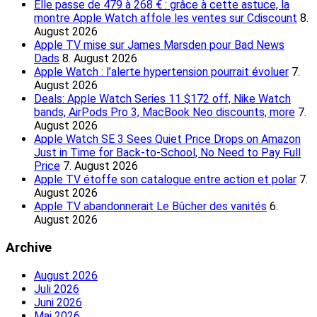
Elle passe de 479 à 268 € : grâce à cette astuce, la
montre Apple Watch affole les ventes sur Cdiscount
8.
August 2026
Apple TV mise sur James Marsden pour Bad News
Dads
8. August 2026
Apple Watch : l’alerte hypertension pourrait évoluer
7.
August 2026
Deals: Apple Watch Series 11 $172 off, Nike Watch
bands, AirPods Pro 3, MacBook Neo discounts, more
7.
August 2026
Apple Watch SE 3 Sees Quiet Price Drops on Amazon
Just in Time for Back-to-School, No Need to Pay Full
Price
7. August 2026
Apple TV étoffe son catalogue entre action et polar
7.
August 2026
Apple TV abandonnerait Le Bûcher des vanités
6.
August 2026
Archive
August 2026
Juli 2026
Juni 2026
Mai 2026