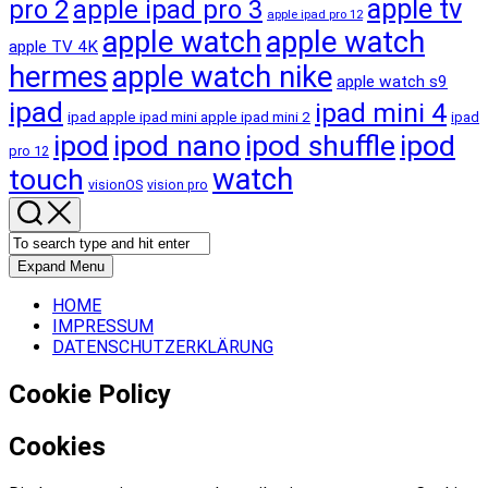
apple tv
pro 2
apple ipad pro 3
apple ipad pro 12
apple watch
apple watch
apple TV 4K
hermes
apple watch nike
apple watch s9
ipad
ipad mini 4
ipad apple ipad mini apple ipad mini 2
ipad
ipod
ipod nano
ipod shuffle
ipod
pro 12
touch
watch
visionOS
vision pro
Expand Menu
HOME
IMPRESSUM
DATENSCHUTZERKLÄRUNG
Cookie Policy
Cookies