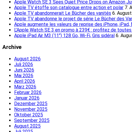
Apple Watch SE 3 Sees Quiet Price Drops on Amazon Just
Apple TV étoffe son catalogue entre action et polar
7. 
Apple TV abandonnerait Le Bûcher des vanités
6. Augus
Apple TV abandonne le projet de série Le Bûcher des Va
Apple augmente les valeurs de reprise des iPhone, iPad
L’Apple Watch SE 3 en promo à 239€ : profitez de toutes l
Apple iPad Air M3 (11″) 128 Go, Wi-Fi, Gris sidéral
6. Augu
Archive
August 2026
Juli 2026
Juni 2026
Mai 2026
April 2026
März 2026
Februar 2026
Januar 2026
Dezember 2025
November 2025
Oktober 2025
September 2025
August 2025
Juli 2025