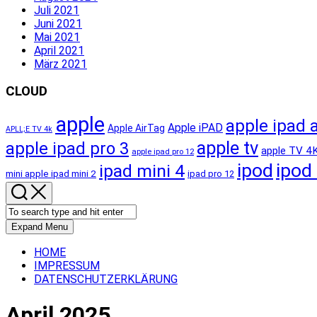
Juli 2021
Juni 2021
Mai 2021
April 2021
März 2021
CLOUD
apple
apple ipad a
Apple iPAD
Apple AirTag
APLL;E TV 4k
apple tv
apple ipad pro 3
apple TV 4
apple ipad pro 12
ipod
ipod
ipad mini 4
mini apple ipad mini 2
ipad pro 12
Expand Menu
HOME
IMPRESSUM
DATENSCHUTZERKLÄRUNG
April 2025