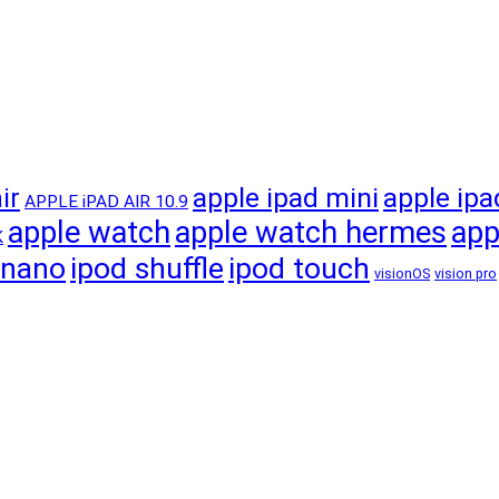
apple ipad mini
apple ipa
ir
APPLE iPAD AIR 10.9
apple watch
apple watch hermes
app
K
 nano
ipod shuffle
ipod touch
visionOS
vision pro