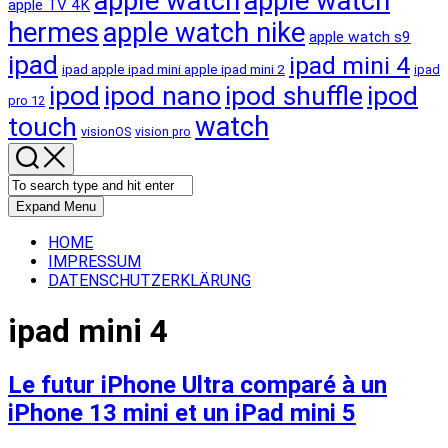
apple watch
apple watch
apple TV 4K
hermes
apple watch nike
apple watch s9
ipad
ipad mini 4
ipad apple ipad mini apple ipad mini 2
ipad
ipod
ipod nano
ipod shuffle
ipod
pro 12
touch
watch
visionOS
vision pro
Expand Menu
HOME
IMPRESSUM
DATENSCHUTZERKLÄRUNG
ipad mini 4
Le futur iPhone Ultra comparé à un
iPhone 13 mini et un iPad mini 5