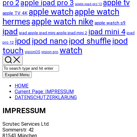
apple tv
pro 2
apple ipad pro 3
apple ipad pro 12
apple watch
apple watch
apple TV 4K
hermes
apple watch nike
apple watch s9
ipad
ipad mini 4
ipad apple ipad mini apple ipad mini 2
ipad
ipod
ipod nano
ipod shuffle
ipod
pro 12
touch
watch
visionOS
vision pro
Expand Menu
HOME
Current Page:
IMPRESSUM
DATENSCHUTZERKLÄRUNG
IMPRESSUM
Scrutec Services Ltd.
Sommerstr. 42
81543 München