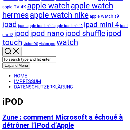
apple watch
apple watch
apple TV 4K
hermes
apple watch nike
apple watch s9
ipad
ipad mini 4
ipad apple ipad mini apple ipad mini 2
ipad
ipod
ipod nano
ipod shuffle
ipod
pro 12
touch
watch
visionOS
vision pro
Expand Menu
HOME
IMPRESSUM
DATENSCHUTZERKLÄRUNG
iPOD
Zune : comment Microsoft a échoué à
détrôner l’iPod d’Apple