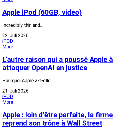
Apple iPod (60GB, video)
Incredibly thin and...
22. Juli 2026
iPOD
More
L’autre raison qui a poussé Apple à
attaquer OpenAI en justice
Pourquoi Apple a-t-elle...
21. Juli 2026
iPOD
More
Apple : loin d’être parfaite, la firme
reprend son trône à Wall Street