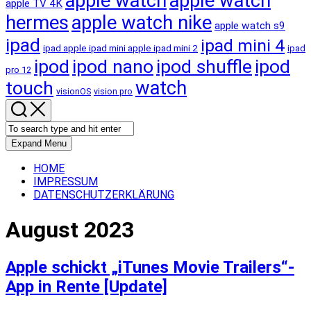
apple watch
apple watch
apple TV 4K
hermes
apple watch nike
apple watch s9
ipad
ipad mini 4
ipad apple ipad mini apple ipad mini 2
ipad
ipod
ipod nano
ipod shuffle
ipod
pro 12
touch
watch
visionOS
vision pro
Expand Menu
HOME
IMPRESSUM
DATENSCHUTZERKLÄRUNG
August 2023
Apple schickt „iTunes Movie Trailers“-
App in Rente [Update]