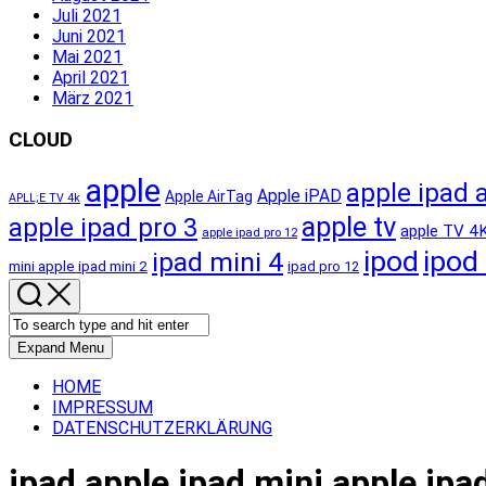
Juli 2021
Juni 2021
Mai 2021
April 2021
März 2021
CLOUD
apple
apple ipad a
Apple iPAD
Apple AirTag
APLL;E TV 4k
apple tv
apple ipad pro 3
apple TV 4
apple ipad pro 12
ipod
ipod
ipad mini 4
mini apple ipad mini 2
ipad pro 12
Expand Menu
HOME
IMPRESSUM
DATENSCHUTZERKLÄRUNG
ipad apple ipad mini apple ipa