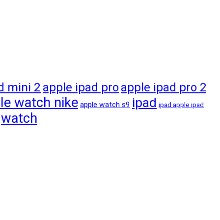
d mini 2
apple ipad pro
apple ipad pro 2
le watch nike
ipad
apple watch s9
ipad apple ipad
watch