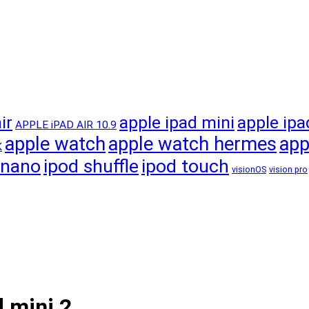
apple ipad mini
apple ipa
ir
APPLE iPAD AIR 10.9
apple watch
apple watch hermes
app
K
 nano
ipod shuffle
ipod touch
visionOS
vision pro
d mini 2