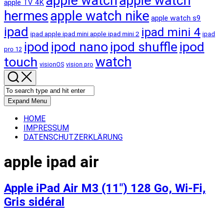
apple watch
apple watch
apple TV 4K
hermes
apple watch nike
apple watch s9
ipad
ipad mini 4
ipad apple ipad mini apple ipad mini 2
ipad
ipod
ipod nano
ipod shuffle
ipod
pro 12
touch
watch
visionOS
vision pro
Expand Menu
HOME
IMPRESSUM
DATENSCHUTZERKLÄRUNG
apple ipad air
Apple iPad Air M3 (11″) 128 Go, Wi-Fi,
Gris sidéral