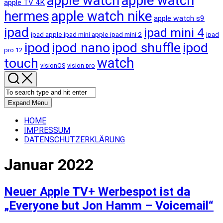
apple watch
apple watch
apple TV 4K
hermes
apple watch nike
apple watch s9
ipad
ipad mini 4
ipad apple ipad mini apple ipad mini 2
ipad
ipod
ipod nano
ipod shuffle
ipod
pro 12
touch
watch
visionOS
vision pro
Expand Menu
HOME
IMPRESSUM
DATENSCHUTZERKLÄRUNG
Januar 2022
Neuer Apple TV+ Werbespot ist da
„Everyone but Jon Hamm – Voicemail“