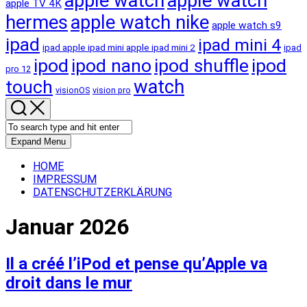
apple watch
apple watch
apple TV 4K
hermes
apple watch nike
apple watch s9
ipad
ipad mini 4
ipad apple ipad mini apple ipad mini 2
ipad
ipod
ipod nano
ipod shuffle
ipod
pro 12
touch
watch
visionOS
vision pro
Expand Menu
HOME
IMPRESSUM
DATENSCHUTZERKLÄRUNG
Januar 2026
Il a créé l’iPod et pense qu’Apple va
droit dans le mur