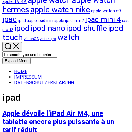
apple watch
apple watch
apple TV 4K
hermes
apple watch nike
apple watch s9
ipad
ipad mini 4
ipad apple ipad mini apple ipad mini 2
ipad
ipod
ipod nano
ipod shuffle
ipod
pro 12
touch
watch
visionOS
vision pro
Expand Menu
HOME
IMPRESSUM
DATENSCHUTZERKLÄRUNG
ipad
Apple dévoile l’iPad Air M4, une
tablette encore plus puissante à un
tarif réduit