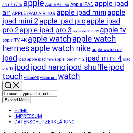
apple
apple ipad
Apple iPAD
Apple AirTag
APLL;E TV 4k
apple ipad mini
apple
air
APPLE iPAD AIR 10.9
ipad mini 2
apple ipad pro
apple ipad
apple tv
pro 2
apple ipad pro 3
apple ipad pro 12
apple watch
apple watch
apple TV 4K
hermes
apple watch nike
apple watch s9
ipad
ipad mini 4
ipad apple ipad mini apple ipad mini 2
ipad
ipod
ipod nano
ipod shuffle
ipod
pro 12
touch
watch
visionOS
vision pro
Expand Menu
HOME
IMPRESSUM
DATENSCHUTZERKLÄRUNG