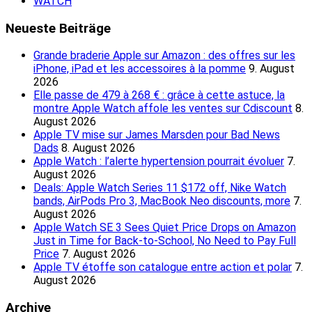
WATCH
Neueste Beiträge
Grande braderie Apple sur Amazon : des offres sur les
iPhone, iPad et les accessoires à la pomme
9. August
2026
Elle passe de 479 à 268 € : grâce à cette astuce, la
montre Apple Watch affole les ventes sur Cdiscount
8.
August 2026
Apple TV mise sur James Marsden pour Bad News
Dads
8. August 2026
Apple Watch : l’alerte hypertension pourrait évoluer
7.
August 2026
Deals: Apple Watch Series 11 $172 off, Nike Watch
bands, AirPods Pro 3, MacBook Neo discounts, more
7.
August 2026
Apple Watch SE 3 Sees Quiet Price Drops on Amazon
Just in Time for Back-to-School, No Need to Pay Full
Price
7. August 2026
Apple TV étoffe son catalogue entre action et polar
7.
August 2026
Archive