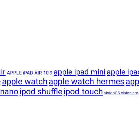
apple ipad mini
apple ipa
ir
APPLE iPAD AIR 10.9
apple watch
apple watch hermes
app
K
 nano
ipod shuffle
ipod touch
visionOS
vision pro