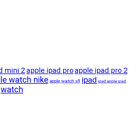
d mini 2
apple ipad pro
apple ipad pro 2
le watch nike
ipad
apple watch s9
ipad apple ipad
watch