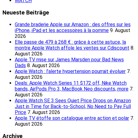
WATCH
Neueste Beiträge
Grande braderie Apple sur Amazon : des offres sur les
iPhone, iPad et les accessoires à la pomme
9. August
2026
Elle passe de 479 à 268 € : grâce à cette astuce, la
montre Apple Watch affole les ventes sur Cdiscount
8.
August 2026
Apple TV mise sur James Marsden pour Bad News
Dads
8. August 2026
Apple Watch : l’alerte hypertension pourrait évoluer
7.
August 2026
Deals: Apple Watch Series 11 $172 off, Nike Watch
bands, AirPods Pro 3, MacBook Neo discounts, more
7.
August 2026
Apple Watch SE 3 Sees Quiet Price Drops on Amazon
Just in Time for Back-to-School, No Need to Pay Full
Price
7. August 2026
Apple TV étoffe son catalogue entre action et polar
7.
August 2026
Archive