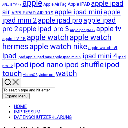
apple
apple ipad
Apple iPAD
Apple AirTag
APLL;E TV 4k
apple ipad mini
apple
air
APPLE iPAD AIR 10.9
ipad mini 2
apple ipad pro
apple ipad
apple tv
pro 2
apple ipad pro 3
apple ipad pro 12
apple watch
apple watch
apple TV 4K
hermes
apple watch nike
apple watch s9
ipad
ipad mini 4
ipad apple ipad mini apple ipad mini 2
ipad
ipod
ipod nano
ipod shuffle
ipod
pro 12
touch
watch
visionOS
vision pro
Expand Menu
HOME
IMPRESSUM
DATENSCHUTZERKLÄRUNG