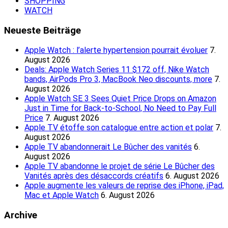
SHOPPING
WATCH
Neueste Beiträge
Apple Watch : l’alerte hypertension pourrait évoluer
7.
August 2026
Deals: Apple Watch Series 11 $172 off, Nike Watch
bands, AirPods Pro 3, MacBook Neo discounts, more
7.
August 2026
Apple Watch SE 3 Sees Quiet Price Drops on Amazon
Just in Time for Back-to-School, No Need to Pay Full
Price
7. August 2026
Apple TV étoffe son catalogue entre action et polar
7.
August 2026
Apple TV abandonnerait Le Bûcher des vanités
6.
August 2026
Apple TV abandonne le projet de série Le Bûcher des
Vanités après des désaccords créatifs
6. August 2026
Apple augmente les valeurs de reprise des iPhone, iPad,
Mac et Apple Watch
6. August 2026
Archive