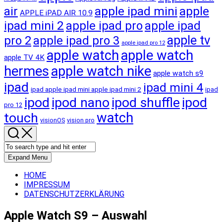
apple ipad mini
apple
air
APPLE iPAD AIR 10.9
ipad mini 2
apple ipad pro
apple ipad
apple tv
pro 2
apple ipad pro 3
apple ipad pro 12
apple watch
apple watch
apple TV 4K
hermes
apple watch nike
apple watch s9
ipad
ipad mini 4
ipad apple ipad mini apple ipad mini 2
ipad
ipod
ipod nano
ipod shuffle
ipod
pro 12
touch
watch
visionOS
vision pro
Expand Menu
HOME
IMPRESSUM
DATENSCHUTZERKLÄRUNG
Apple Watch S9 – Auswahl