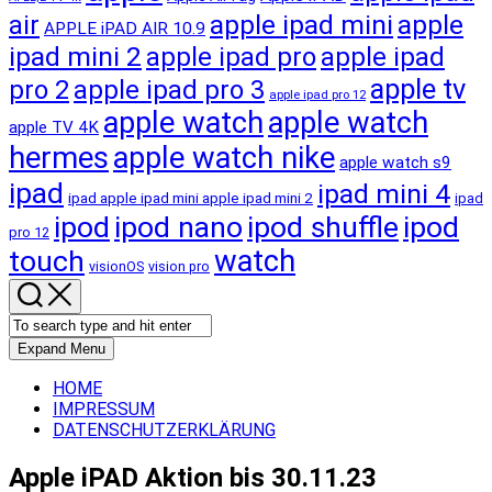
apple ipad mini
apple
air
APPLE iPAD AIR 10.9
ipad mini 2
apple ipad pro
apple ipad
apple tv
pro 2
apple ipad pro 3
apple ipad pro 12
apple watch
apple watch
apple TV 4K
hermes
apple watch nike
apple watch s9
ipad
ipad mini 4
ipad apple ipad mini apple ipad mini 2
ipad
ipod
ipod nano
ipod shuffle
ipod
pro 12
touch
watch
visionOS
vision pro
Expand Menu
HOME
IMPRESSUM
DATENSCHUTZERKLÄRUNG
Apple iPAD Aktion bis 30.11.23