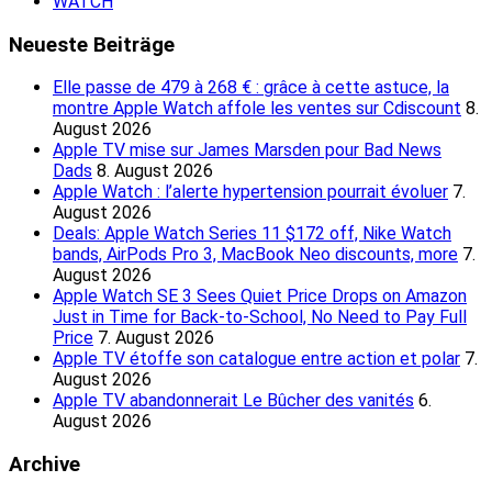
WATCH
Neueste Beiträge
Elle passe de 479 à 268 € : grâce à cette astuce, la
montre Apple Watch affole les ventes sur Cdiscount
8.
August 2026
Apple TV mise sur James Marsden pour Bad News
Dads
8. August 2026
Apple Watch : l’alerte hypertension pourrait évoluer
7.
August 2026
Deals: Apple Watch Series 11 $172 off, Nike Watch
bands, AirPods Pro 3, MacBook Neo discounts, more
7.
August 2026
Apple Watch SE 3 Sees Quiet Price Drops on Amazon
Just in Time for Back-to-School, No Need to Pay Full
Price
7. August 2026
Apple TV étoffe son catalogue entre action et polar
7.
August 2026
Apple TV abandonnerait Le Bûcher des vanités
6.
August 2026
Archive