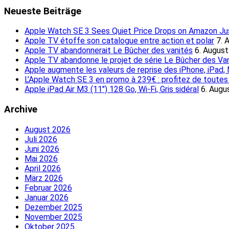
Neueste Beiträge
Apple Watch SE 3 Sees Quiet Price Drops on Amazon Just
Apple TV étoffe son catalogue entre action et polar
7. 
Apple TV abandonnerait Le Bûcher des vanités
6. Augus
Apple TV abandonne le projet de série Le Bûcher des Va
Apple augmente les valeurs de reprise des iPhone, iPad
L’Apple Watch SE 3 en promo à 239€ : profitez de toutes l
Apple iPad Air M3 (11″) 128 Go, Wi-Fi, Gris sidéral
6. Augu
Archive
August 2026
Juli 2026
Juni 2026
Mai 2026
April 2026
März 2026
Februar 2026
Januar 2026
Dezember 2025
November 2025
Oktober 2025