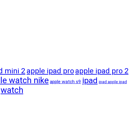
d mini 2
apple ipad pro
apple ipad pro 2
le watch nike
ipad
apple watch s9
ipad apple ipad
watch