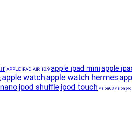
apple ipad mini
apple ipa
ir
APPLE iPAD AIR 10.9
apple watch
apple watch hermes
app
K
 nano
ipod shuffle
ipod touch
visionOS
vision pro