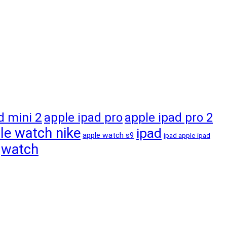
d mini 2
apple ipad pro
apple ipad pro 2
le watch nike
ipad
apple watch s9
ipad apple ipad
watch