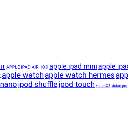
apple ipad mini
apple ipa
ir
APPLE iPAD AIR 10.9
apple watch
apple watch hermes
app
K
 nano
ipod shuffle
ipod touch
visionOS
vision pro