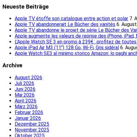
Neueste Beiträge
Apple TV étoffe son catalogue entre action et polar
7. 
Apple TV abandonnerait Le Bûcher des vanités
6. Augus
Apple TV abandonne le projet de série Le Bûcher des Va
Apple augmente les valeurs de reprise des iPhone, iPad
L’Apple Watch SE 3 en promo à 239€ : profitez de toutes l
Apple iPad Air M3 (11″) 128 Go, Wi-Fi, Gris sidéral
6. Augu
Apple Watch SE3 al minimo storico Amazon: lo paghi anch
Archive
August 2026
Juli 2026
Juni 2026
Mai 2026
April 2026
März 2026
Februar 2026
Januar 2026
Dezember 2025
November 2025
Oktober 2025