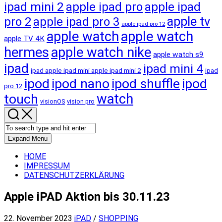
ipad mini 2
apple ipad pro
apple ipad
apple tv
pro 2
apple ipad pro 3
apple ipad pro 12
apple watch
apple watch
apple TV 4K
hermes
apple watch nike
apple watch s9
ipad
ipad mini 4
ipad apple ipad mini apple ipad mini 2
ipad
ipod
ipod nano
ipod shuffle
ipod
pro 12
touch
watch
visionOS
vision pro
Expand Menu
HOME
IMPRESSUM
DATENSCHUTZERKLÄRUNG
Apple iPAD Aktion bis 30.11.23
22. November 2023
iPAD
/
SHOPPING