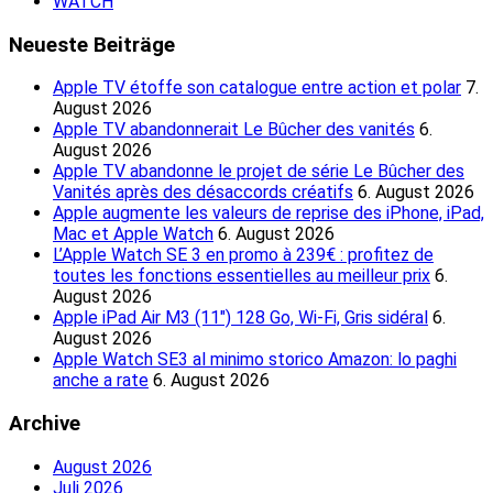
WATCH
Neueste Beiträge
Apple TV étoffe son catalogue entre action et polar
7.
August 2026
Apple TV abandonnerait Le Bûcher des vanités
6.
August 2026
Apple TV abandonne le projet de série Le Bûcher des
Vanités après des désaccords créatifs
6. August 2026
Apple augmente les valeurs de reprise des iPhone, iPad,
Mac et Apple Watch
6. August 2026
L’Apple Watch SE 3 en promo à 239€ : profitez de
toutes les fonctions essentielles au meilleur prix
6.
August 2026
Apple iPad Air M3 (11″) 128 Go, Wi-Fi, Gris sidéral
6.
August 2026
Apple Watch SE3 al minimo storico Amazon: lo paghi
anche a rate
6. August 2026
Archive
August 2026
Juli 2026