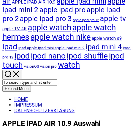
apple ipad mini
apple
air
APPLE iPAD AIR 10.9
ipad mini 2
apple ipad pro
apple ipad
apple tv
pro 2
apple ipad pro 3
apple ipad pro 12
apple watch
apple watch
apple TV 4K
hermes
apple watch nike
apple watch s9
ipad
ipad mini 4
ipad apple ipad mini apple ipad mini 2
ipad
ipod
ipod nano
ipod shuffle
ipod
pro 12
touch
watch
visionOS
vision pro
Expand Menu
HOME
IMPRESSUM
DATENSCHUTZERKLÄRUNG
APPLE iPAD AIR 10.9 Auswahl