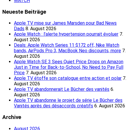
WATCH
Neueste Beiträge
Apple TV mise sur James Marsden pour Bad News
Dads
8. August 2026
Apple Watch : l’alerte hypertension pourrait évoluer
7.
August 2026
Deals: Apple Watch Series 11 $172 off, Nike Watch
bands, AirPods Pro 3, MacBook Neo discounts, more
7.
August 2026
Apple Watch SE 3 Sees Quiet Price Drops on Amazon
Just in Time for Back-to-School, No Need to Pay Full
Price
7. August 2026
Apple TV étoffe son catalogue entre action et polar
7.
August 2026
Apple TV abandonnerait Le Bûcher des vanités
6.
August 2026
Apple TV abandonne le projet de série Le Bûcher des
Vanités après des désaccords créatifs
6. August 2026
Archive
August 2026