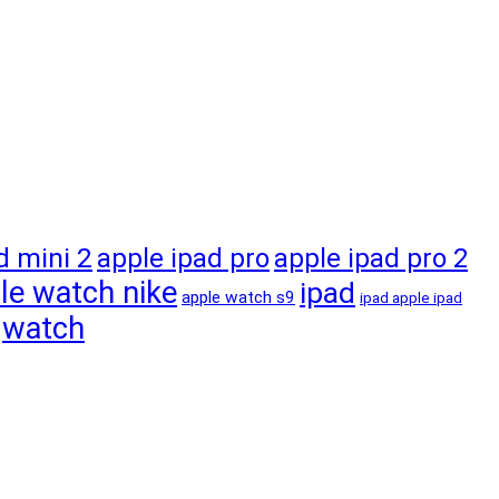
d mini 2
apple ipad pro
apple ipad pro 2
le watch nike
ipad
apple watch s9
ipad apple ipad
watch