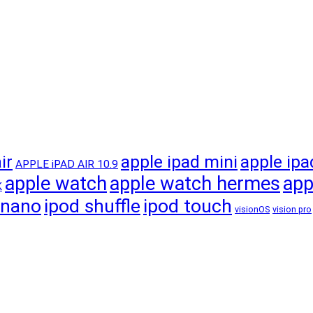
apple ipad mini
apple ipa
ir
APPLE iPAD AIR 10.9
apple watch
apple watch hermes
app
K
 nano
ipod shuffle
ipod touch
visionOS
vision pro