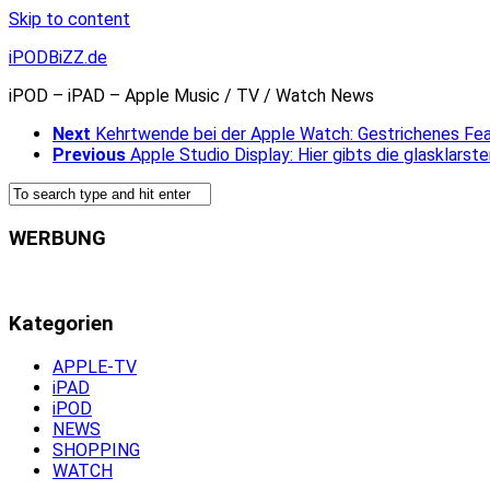
Skip to content
iPODBiZZ.de
iPOD – iPAD – Apple Music / TV / Watch News
Next
Kehrtwende bei der Apple Watch: Gestrichenes Fe
Previous
Apple Studio Display: Hier gibts die glasklar
WERBUNG
Kategorien
APPLE-TV
iPAD
iPOD
NEWS
SHOPPING
WATCH