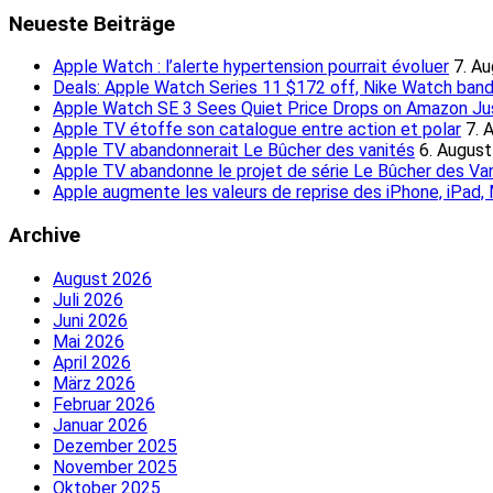
Neueste Beiträge
Apple Watch : l’alerte hypertension pourrait évoluer
7. A
Deals: Apple Watch Series 11 $172 off, Nike Watch ban
Apple Watch SE 3 Sees Quiet Price Drops on Amazon Just
Apple TV étoffe son catalogue entre action et polar
7. 
Apple TV abandonnerait Le Bûcher des vanités
6. Augus
Apple TV abandonne le projet de série Le Bûcher des Va
Apple augmente les valeurs de reprise des iPhone, iPad
Archive
August 2026
Juli 2026
Juni 2026
Mai 2026
April 2026
März 2026
Februar 2026
Januar 2026
Dezember 2025
November 2025
Oktober 2025