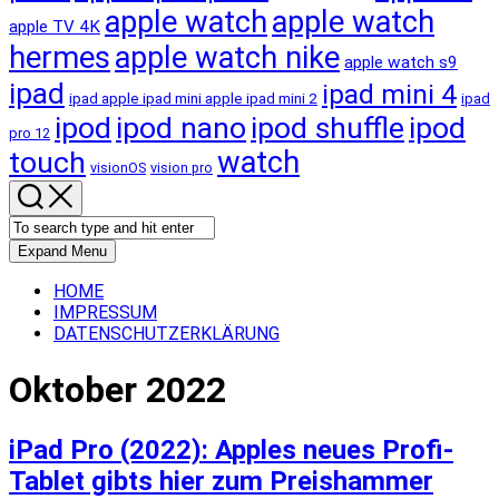
apple watch
apple watch
apple TV 4K
hermes
apple watch nike
apple watch s9
ipad
ipad mini 4
ipad apple ipad mini apple ipad mini 2
ipad
ipod
ipod nano
ipod shuffle
ipod
pro 12
touch
watch
visionOS
vision pro
Expand Menu
HOME
IMPRESSUM
DATENSCHUTZERKLÄRUNG
Oktober 2022
iPad Pro (2022): Apples neues Profi-
Tablet gibts hier zum Preishammer