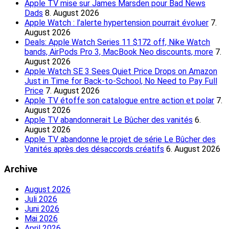
Apple TV mise sur James Marsden pour Bad News
Dads
8. August 2026
Apple Watch : l’alerte hypertension pourrait évoluer
7.
August 2026
Deals: Apple Watch Series 11 $172 off, Nike Watch
bands, AirPods Pro 3, MacBook Neo discounts, more
7.
August 2026
Apple Watch SE 3 Sees Quiet Price Drops on Amazon
Just in Time for Back-to-School, No Need to Pay Full
Price
7. August 2026
Apple TV étoffe son catalogue entre action et polar
7.
August 2026
Apple TV abandonnerait Le Bûcher des vanités
6.
August 2026
Apple TV abandonne le projet de série Le Bûcher des
Vanités après des désaccords créatifs
6. August 2026
Archive
August 2026
Juli 2026
Juni 2026
Mai 2026
April 2026