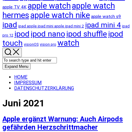
apple watch
apple watch
apple TV 4K
hermes
apple watch nike
apple watch s9
ipad
ipad mini 4
ipad apple ipad mini apple ipad mini 2
ipad
ipod
ipod nano
ipod shuffle
ipod
pro 12
touch
watch
visionOS
vision pro
Expand Menu
HOME
IMPRESSUM
DATENSCHUTZERKLÄRUNG
Juni 2021
Apple ergänzt Warnung: Auch Airpods
gefährden Herzschrittmacher