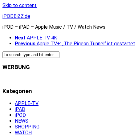
Skip to content
iPODBiZZ.de
iPOD – iPAD – Apple Music / TV / Watch News
Next
APPLE TV 4K
Previous
Apple TV+: „The Pigeon Tunnel“ ist gestartet
WERBUNG
Kategorien
APPLE-TV
iPAD
iPOD
NEWS
SHOPPING
WATCH