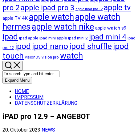
apple tv
pro 2
apple ipad pro 3
apple ipad pro 12
apple watch
apple watch
apple TV 4K
hermes
apple watch nike
apple watch s9
ipad
ipad mini 4
ipad apple ipad mini apple ipad mini 2
ipad
ipod
ipod nano
ipod shuffle
ipod
pro 12
touch
watch
visionOS
vision pro
Expand Menu
HOME
IMPRESSUM
DATENSCHUTZERKLÄRUNG
iPAD pro 12.9 – ANGEBOT
20. Oktober 2023
NEWS