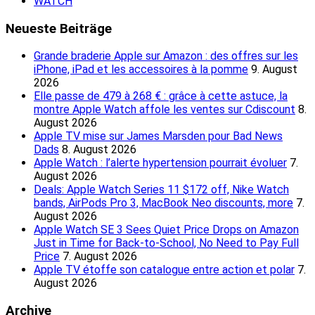
WATCH
Neueste Beiträge
Grande braderie Apple sur Amazon : des offres sur les
iPhone, iPad et les accessoires à la pomme
9. August
2026
Elle passe de 479 à 268 € : grâce à cette astuce, la
montre Apple Watch affole les ventes sur Cdiscount
8.
August 2026
Apple TV mise sur James Marsden pour Bad News
Dads
8. August 2026
Apple Watch : l’alerte hypertension pourrait évoluer
7.
August 2026
Deals: Apple Watch Series 11 $172 off, Nike Watch
bands, AirPods Pro 3, MacBook Neo discounts, more
7.
August 2026
Apple Watch SE 3 Sees Quiet Price Drops on Amazon
Just in Time for Back-to-School, No Need to Pay Full
Price
7. August 2026
Apple TV étoffe son catalogue entre action et polar
7.
August 2026
Archive