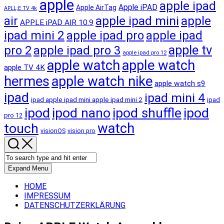
apple
apple ipad
Apple iPAD
Apple AirTag
APLL;E TV 4k
apple ipad mini
apple
air
APPLE iPAD AIR 10.9
ipad mini 2
apple ipad pro
apple ipad
apple tv
pro 2
apple ipad pro 3
apple ipad pro 12
apple watch
apple watch
apple TV 4K
hermes
apple watch nike
apple watch s9
ipad
ipad mini 4
ipad apple ipad mini apple ipad mini 2
ipad
ipod
ipod nano
ipod shuffle
ipod
pro 12
touch
watch
visionOS
vision pro
Expand Menu
HOME
IMPRESSUM
DATENSCHUTZERKLÄRUNG