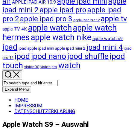
apple ipad mini
apple
air
APPLE iPAD AIR 10.9
ipad mini 2
apple ipad pro
apple ipad
apple tv
pro 2
apple ipad pro 3
apple ipad pro 12
apple watch
apple watch
apple TV 4K
hermes
apple watch nike
apple watch s9
ipad
ipad mini 4
ipad apple ipad mini apple ipad mini 2
ipad
ipod
ipod nano
ipod shuffle
ipod
pro 12
touch
watch
visionOS
vision pro
Expand Menu
HOME
IMPRESSUM
DATENSCHUTZERKLÄRUNG
Apple Watch S9 – Auswahl