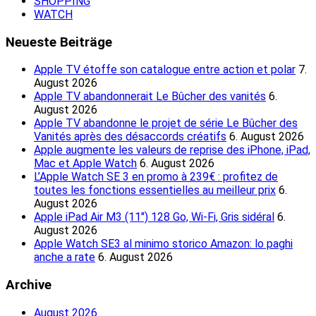
SHOPPING
WATCH
Neueste Beiträge
Apple TV étoffe son catalogue entre action et polar
7.
August 2026
Apple TV abandonnerait Le Bûcher des vanités
6.
August 2026
Apple TV abandonne le projet de série Le Bûcher des
Vanités après des désaccords créatifs
6. August 2026
Apple augmente les valeurs de reprise des iPhone, iPad,
Mac et Apple Watch
6. August 2026
L’Apple Watch SE 3 en promo à 239€ : profitez de
toutes les fonctions essentielles au meilleur prix
6.
August 2026
Apple iPad Air M3 (11″) 128 Go, Wi-Fi, Gris sidéral
6.
August 2026
Apple Watch SE3 al minimo storico Amazon: lo paghi
anche a rate
6. August 2026
Archive
August 2026