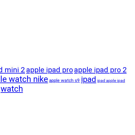
d mini 2
apple ipad pro
apple ipad pro 2
le watch nike
ipad
apple watch s9
ipad apple ipad
watch