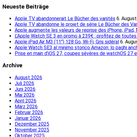
Neueste Beiträge
Apple TV abandonnerait Le Bûcher des vanités
6. Augus
Apple TV abandonne le projet de série Le Bûcher des Va
Apple augmente les valeurs de reprise des iPhone, iPad
L’Apple Watch SE 3 en promo à 239€ : profitez de toutes l
Apple iPad Air M3 (11″) 128 Go, Wi-Fi, Gris sidéral
6. Augu
Apple Watch SE3 al minimo storico Amazon: lo paghi anch
Prise en main d’iOS 27, coupes sévères de watchOS 27 
Archive
August 2026
Juli 2026
Juni 2026
Mai 2026
April 2026
März 2026
Februar 2026
Januar 2026
Dezember 2025
November 2025
Oktober 2025