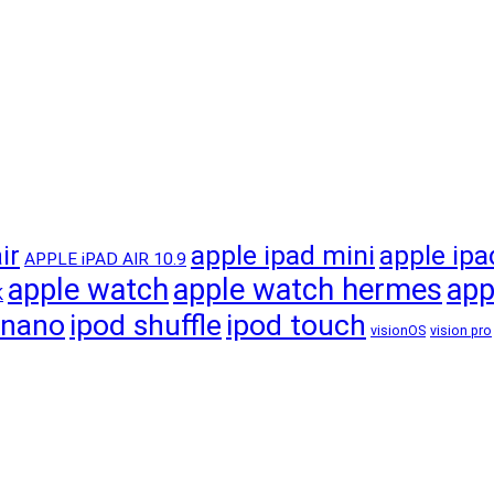
apple ipad mini
apple ipa
ir
APPLE iPAD AIR 10.9
apple watch
apple watch hermes
app
K
 nano
ipod shuffle
ipod touch
visionOS
vision pro